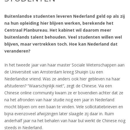
OUTPLACEMENT SERVICES
Buitenlandse studenten leveren Nederland geld op als zij
OUTPLACEMENT AGENCY
na hun opleiding hier blijven werken, berekende het
Centraal Planbureau. Het kabinet wil daarom meer
OUTPLACEMENT SUPPORT
buitenlands talent behouden. Veel studenten willen wel
blijven, maar vertrekken toch. Hoe kan Nederland dat
OUTPLACEMENT PROGRAM
veranderen?
REDUNDANCY, JOB TERMINATION AND DISMISSAL
In het tweede jaar van haar master Sociale Wetenschappen aan
IN THE NETHERLANDS
de Universiteit van Amsterdam kreeg Shuiqin Liu een
Nederlandse vriend. Was ze anders ook hier gebleven na haar
SETTLEMENT AGREEMENT AND DISMISSAL IN THE
afstuderen? “Waarschijnlijk niet”, zegt de Chinese. Via een
NETHERLANDS
Chinese online community kwam ze er bovendien achter dat ze
na het afronden van haar studie nog een jaar in Nederland
UNEMPLOYEMENT BENEFIT IN THE NETHERLANDS
mocht blijven om een baan te vinden. Vele sollicitatiebrieven en
bijna evenzoveel afwijzingen later slaagde zij daar in. Ruim
LEGAL ASSISTANCE
anderhalf jaar na het behalen van haar bul werkt de Chinese nog
steeds in Nederland.