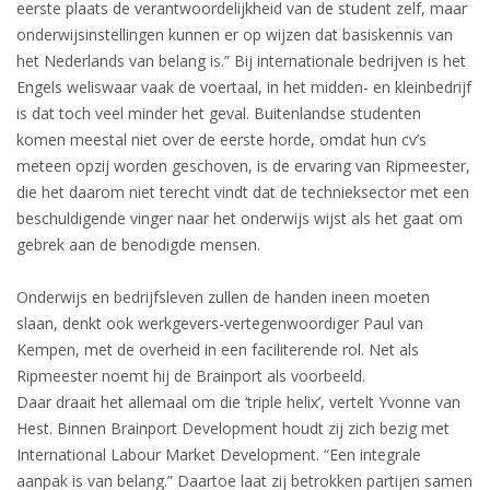
eerste plaats de verantwoordelijkheid van de student zelf, maar
onderwijsinstellingen kunnen er op wijzen dat basiskennis van
het Nederlands van belang is.” Bij internationale bedrijven is het
Engels weliswaar vaak de voertaal, in het midden- en kleinbedrijf
is dat toch veel minder het geval. Buitenlandse studenten
komen meestal niet over de eerste horde, omdat hun cv’s
meteen opzij worden geschoven, is de ervaring van Ripmeester,
die het daarom niet terecht vindt dat de technieksector met een
beschuldigende vinger naar het onderwijs wijst als het gaat om
gebrek aan de benodigde mensen.
Onderwijs en bedrijfsleven zullen de handen ineen moeten
slaan, denkt ook werkgevers-vertegenwoordiger Paul van
Kempen, met de overheid in een faciliterende rol. Net als
Ripmeester noemt hij de Brainport als voorbeeld.
Daar draait het allemaal om die ‘triple helix’, vertelt Yvonne van
Hest. Binnen Brainport Development houdt zij zich bezig met
International Labour Market Development. “Een integrale
aanpak is van belang.” Daartoe laat zij betrokken partijen samen