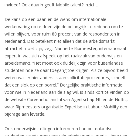
invloed? Ook daarin geeft Mobile talent? inzicht.
• CV/RESUME
De kans op een baan en de wens om internationale
werkervaring op te doen zijn de belangrijkste redenen om te
• DIARIES
willen blijven, voor ruim 80 procent van de respondenten in
Nederland. Dat betekent niet alleen dat de arbeidsmarkt
• ETHICS ON THE WORKFLOOR
attractief moet zijn, zegt Nannette Ripmeester, internationaal
expert in wat zich afspeelt op het raakvlak van onderwijs en
• JOB INTERVIEW IN HOLLAND
arbeidsmarkt. “Het moet ook duidelijk zijn voor buitenlandse
studenten hoe ze daar toegang toe krijgen. Als ze bijvoorbeeld
• SALARY
weten wat er hier anders is aan sollicitatieprocedures, scheelt
dat een slok op een borrel.” Dergelijke praktische informatie
• SEARCH TIPS
voor wie in Nederland aan de slag wil, is sinds kort te vinden op
de website Careerinholland.nl van Agentschap NL en de Nuffic,
• WORK CONDITIONS
waar Ripmeesters organisatie Expertise in Labour Mobility een
bijdrage aan leverde.
HR
Ook onderwijsinstellingen informeren hun buitenlandse
studenten steeds meer over de arbeidsmarkt, merkt Linda van