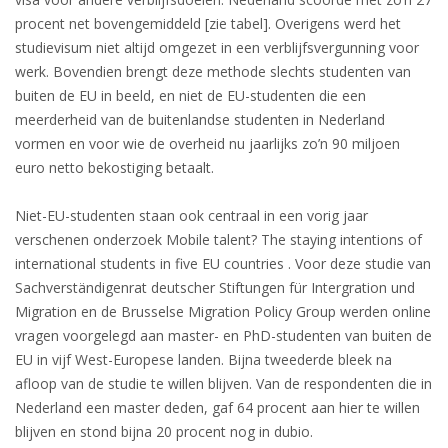
procent net bovengemiddeld [zie tabel]. Overigens werd het
HEALTH INSURANCES
studievisum niet altijd omgezet in een verblijfsvergunning voor
werk. Bovendien brengt deze methode slechts studenten van
EXPAT CENTERS
buiten de EU in beeld, en niet de EU-studenten die een
meerderheid van de buitenlandse studenten in Nederland
INFORMATION PLATFORMS
vormen en voor wie de overheid nu jaarlijks zo’n 90 miljoen
euro netto bekostiging betaalt.
EXPAT CAREER SUPPORT
Niet-EU-studenten staan ook centraal in een vorig jaar
TIPS FOR INTERNATIONALS
verschenen onderzoek Mobile talent? The staying intentions of
international students in five EU countries . Voor deze studie van
RELOCATION
Sachverständigenrat deutscher Stiftungen für Intergration und
Migration en de Brusselse Migration Policy Group werden online
CITIZENSHIP
vragen voorgelegd aan master- en PhD-studenten van buiten de
EU in vijf West-Europese landen. Bijna tweederde bleek na
VISAS & PERMITS
afloop van de studie te willen blijven. Van de respondenten die in
Nederland een master deden, gaf 64 procent aan hier te willen
RELOCATING TO THE NETHERLANDS
blijven en stond bijna 20 procent nog in dubio.