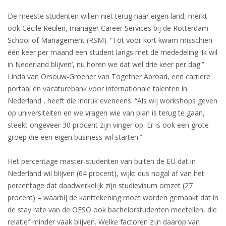
INTEGRATION
De meeste studenten willen niet terug naar eigen land, merkt
ook Cécile Reulen, manager Career Services bij de Rotterdam
WHERE TO LIVE
School of Management (RSM). “Tot voor kort kwam misschien
één keer per maand een student langs met de mededeling ‘Ik wil
WHAT TO DO IN THE NETHERLANDS?
in Nederland blijven’, nu horen we dat wel drie keer per dag.”
Linda van Orsouw-Groener van Together Abroad, een carriere
LEAVING THE NETHERLANDS
portaal en vacaturebank voor internationale talenten in
Nederland , heeft die indruk eveneens. “Als wij workshops geven
HIGHLY SKILLED MIGRANTS PAYROLL SERVICES
op universiteiten en we vragen wie van plan is terug te gaan,
steekt ongeveer 30 procent zijn vinger op. Er is ook een grote
AGENCIES
groep die een eigen business wil starten.”
INTERVIEWS WITH RECRUITERS & COMPANIES
Het percentage master-studenten van buiten de EU dat in
Nederland wil blijven (64 procent), wijkt dus nogal af van het
BLOG
percentage dat daadwerkelijk zijn studievisum omzet (27
procent) – waarbij de kanttekening moet worden gemaakt dat in
• DAILY NEWS
de stay rate van de OESO ook bachelorstudenten meetellen, die
relatief minder vaak blijven. Welke factoren zijn daarop van
• BRANDING