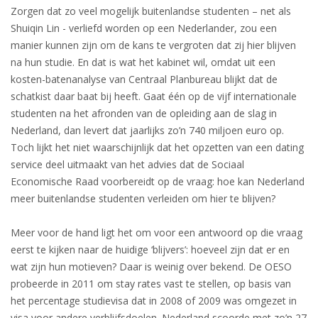
EMPLOYMENT LAWYER FOR HIGHLY SKILLED
Zorgen dat zo veel mogelijk buitenlandse studenten – net als
MIGRANT (KENNISMIGRANT)
Shuiqin Lin - verliefd worden op een Nederlander, zou een
manier kunnen zijn om de kans te vergroten dat zij hier blijven
SEVERANCE PAY/REDUNDANCY COMPENSATION
na hun studie. En dat is wat het kabinet wil, omdat uit een
kosten-batenanalyse van Centraal Planbureau blijkt dat de
SPOUSE SUPPORT
schatkist daar baat bij heeft. Gaat één op de vijf internationale
studenten na het afronden van de opleiding aan de slag in
DUAL CAREER
Nederland, dan levert dat jaarlijks zo’n 740 miljoen euro op.
Toch lijkt het niet waarschijnlijk dat het opzetten van een dating
EMPOWERING SPOUSES FOR A BRIGHT FUTURE IN
service deel uitmaakt van het advies dat de Sociaal
THE NETHERLANDS
Economische Raad voorbereidt op de vraag: hoe kan Nederland
meer buitenlandse studenten verleiden om hier te blijven?
JOBS
Meer voor de hand ligt het om voor een antwoord op die vraag
WORK IN NL
eerst te kijken naar de huidige ‘blijvers’: hoeveel zijn dat er en
wat zijn hun motieven? Daar is weinig over bekend. De OESO
WORK IN HOLLAND
probeerde in 2011 om stay rates vast te stellen, op basis van
het percentage studievisa dat in 2008 of 2009 was omgezet in
REGULATIONS
visa voor andere verblijfsdoelen. Nederland scoorde met zo’n 27