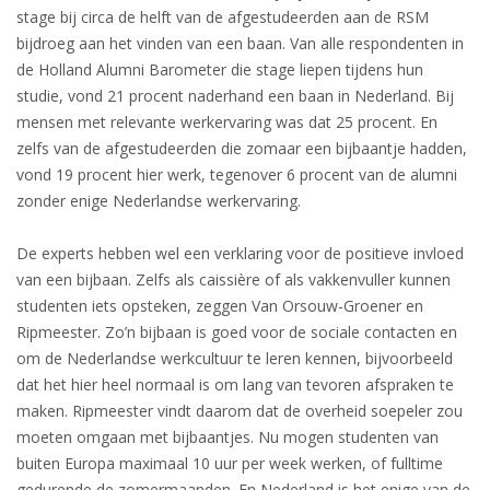
stage bij circa de helft van de afgestudeerden aan de RSM
bijdroeg aan het vinden van een baan. Van alle respondenten in
de Holland Alumni Barometer die stage liepen tijdens hun
studie, vond 21 procent naderhand een baan in Nederland. Bij
mensen met relevante werkervaring was dat 25 procent. En
zelfs van de afgestudeerden die zomaar een bijbaantje hadden,
vond 19 procent hier werk, tegenover 6 procent van de alumni
zonder enige Nederlandse werkervaring.
De experts hebben wel een verklaring voor de positieve invloed
van een bijbaan. Zelfs als caissière of als vakkenvuller kunnen
studenten iets opsteken, zeggen Van Orsouw-Groener en
Ripmeester. Zo’n bijbaan is goed voor de sociale contacten en
om de Nederlandse werkcultuur te leren kennen, bijvoorbeeld
dat het hier heel normaal is om lang van tevoren afspraken te
maken. Ripmeester vindt daarom dat de overheid soepeler zou
moeten omgaan met bijbaantjes. Nu mogen studenten van
buiten Europa maximaal 10 uur per week werken, of fulltime
gedurende de zomermaanden. En Nederland is het enige van de